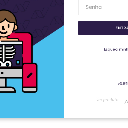
ENTR
Esqueci min
v3.85.