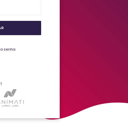
AR
ha senha
1